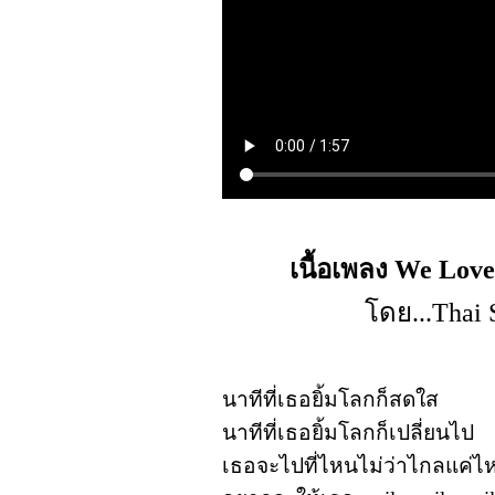
เนื้อเพลง We Love
โดย...Thai 
นาทีที่เธอยิ้มโลกก็สดใส
นาทีที่เธอยิ้มโลกก็เปลี่ยนไป
เธอจะไปที่ไหนไม่ว่าไกลแค่